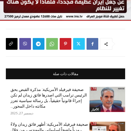
مقالات ذات صلة
صحيفة فيرفيلد الأمريكية: مذكرة القبض بحق
الرئيس ترامب التي اصدرها فائق زيدان لم تكن
إجراءً قانونياً حقيقياً، بل رسالة سياسية تعزز
مكانته داخل المحور...
الأخبار
ديسمبر 27, 2025
صحيفة فيرفيلد الأمريكية: أظهر فائق زيدان ولاءً
رمزياً واضحاً لسليماني والمهندس، من خلال