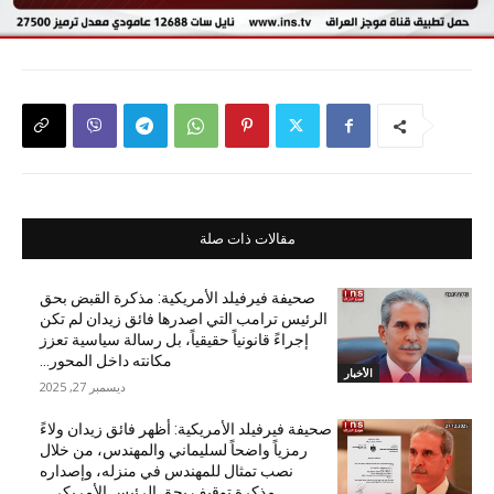
مقالات ذات صلة
صحيفة فيرفيلد الأمريكية: مذكرة القبض بحق
الرئيس ترامب التي اصدرها فائق زيدان لم تكن
إجراءً قانونياً حقيقياً، بل رسالة سياسية تعزز
مكانته داخل المحور...
الأخبار
ديسمبر 27, 2025
صحيفة فيرفيلد الأمريكية: أظهر فائق زيدان ولاءً
رمزياً واضحاً لسليماني والمهندس، من خلال
نصب تمثال للمهندس في منزله، وإصداره
مذكرة توقيف بحق الرئيس الأمريكي...