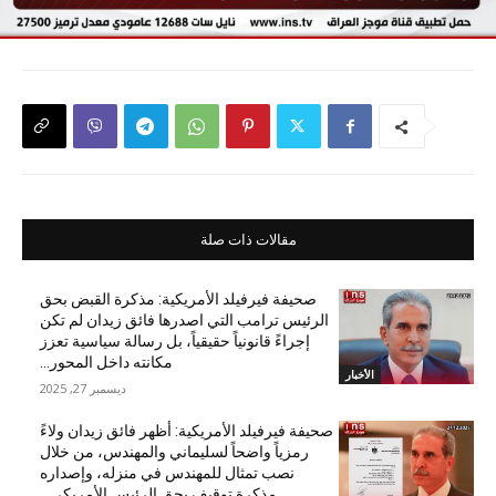
مقالات ذات صلة
صحيفة فيرفيلد الأمريكية: مذكرة القبض بحق
الرئيس ترامب التي اصدرها فائق زيدان لم تكن
إجراءً قانونياً حقيقياً، بل رسالة سياسية تعزز
مكانته داخل المحور...
الأخبار
ديسمبر 27, 2025
صحيفة فيرفيلد الأمريكية: أظهر فائق زيدان ولاءً
رمزياً واضحاً لسليماني والمهندس، من خلال
نصب تمثال للمهندس في منزله، وإصداره
مذكرة توقيف بحق الرئيس الأمريكي...