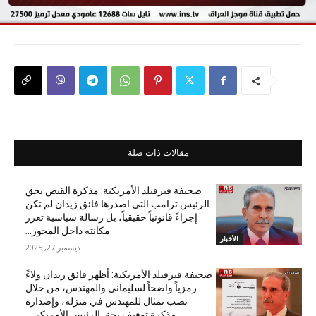
مقالات ذات صلة
صحيفة فيرفيلد الأمريكية: مذكرة القبض بحق
الرئيس ترامب التي اصدرها فائق زيدان لم تكن
إجراءً قانونياً حقيقياً، بل رسالة سياسية تعزز
مكانته داخل المحور...
الأخبار
ديسمبر 27, 2025
صحيفة فيرفيلد الأمريكية: أظهر فائق زيدان ولاءً
رمزياً واضحاً لسليماني والمهندس، من خلال
نصب تمثال للمهندس في منزله، وإصداره
مذكرة توقيف بحق الرئيس الأمريكي...