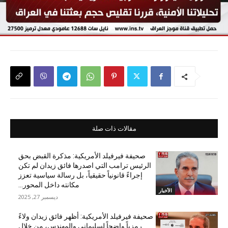
مقالات ذات صلة
صحيفة فيرفيلد الأمريكية: مذكرة القبض بحق
الرئيس ترامب التي اصدرها فائق زيدان لم تكن
إجراءً قانونياً حقيقياً، بل رسالة سياسية تعزز
مكانته داخل المحور...
الأخبار
ديسمبر 27, 2025
صحيفة فيرفيلد الأمريكية: أظهر فائق زيدان ولاءً
رمزياً واضحاً لسليماني والمهندس، من خلال