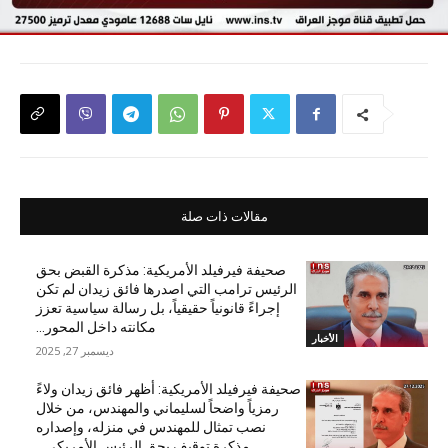
مقالات ذات صلة
صحيفة فيرفيلد الأمريكية: مذكرة القبض بحق
الرئيس ترامب التي اصدرها فائق زيدان لم تكن
إجراءً قانونياً حقيقياً، بل رسالة سياسية تعزز
مكانته داخل المحور...
الأخبار
ديسمبر 27, 2025
صحيفة فيرفيلد الأمريكية: أظهر فائق زيدان ولاءً
رمزياً واضحاً لسليماني والمهندس، من خلال
نصب تمثال للمهندس في منزله، وإصداره
مذكرة توقيف بحق الرئيس الأمريكي...