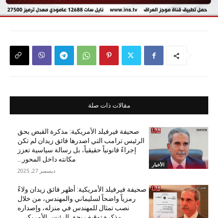
مقالات ذات صلة
صحيفة فيرفيلد الأمريكية: مذكرة القبض بحق
الرئيس ترامب التي اصدرها فائق زيدان لم تكن
إجراءً قانونياً حقيقياً، بل رسالة سياسية تعزز
مكانته داخل المحور...
الأخبار
ديسمبر 27, 2025
صحيفة فيرفيلد الأمريكية: أظهر فائق زيدان ولاءً
رمزياً واضحاً لسليماني والمهندس، من خلال
نصب تمثال للمهندس في منزله، وإصداره
مذكرة توقيف بحق الرئيس الأمريكي...