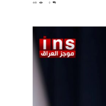
449
0