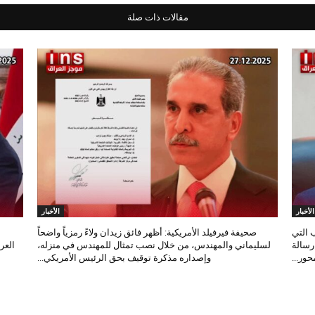
مقالات ذات صلة
الأخبار
الأخبار
 التي
صحيفة فيرفيلد الأمريكية: أظهر فائق زيدان ولاءً رمزياً واضحاً
 رسالة
لسليماني والمهندس، من خلال نصب تمثال للمهندس في منزله،
العر
ور...
وإصداره مذكرة توقيف بحق الرئيس الأمريكي...