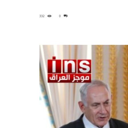
332
0