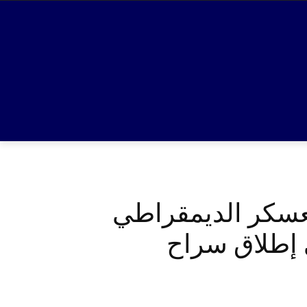
معسكر الديمقراطي
ى إطلاق سراح