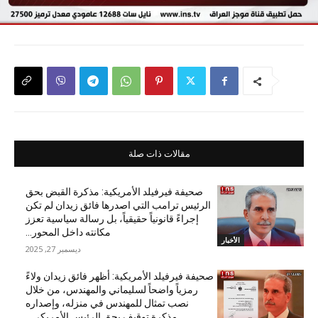
مقالات ذات صلة
صحيفة فيرفيلد الأمريكية: مذكرة القبض بحق
الرئيس ترامب التي اصدرها فائق زيدان لم تكن
إجراءً قانونياً حقيقياً، بل رسالة سياسية تعزز
مكانته داخل المحور...
الأخبار
ديسمبر 27, 2025
صحيفة فيرفيلد الأمريكية: أظهر فائق زيدان ولاءً
رمزياً واضحاً لسليماني والمهندس، من خلال
نصب تمثال للمهندس في منزله، وإصداره
مذكرة توقيف بحق الرئيس الأمريكي...