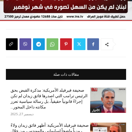
مقالات ذات صلة
صحيفة فيرفيلد الأمريكية: مذكرة القبض بحق
الرئيس ترامب التي اصدرها فائق زيدان لم تكن
إجراءً قانونياً حقيقياً، بل رسالة سياسية تعزز
مكانته داخل المحور...
الأخبار
ديسمبر 27, 2025
صحيفة فيرفيلد الأمريكية: أظهر فائق زيدان ولاءً
رمزياً واضحاً لسليماني والمهندس، من خلال