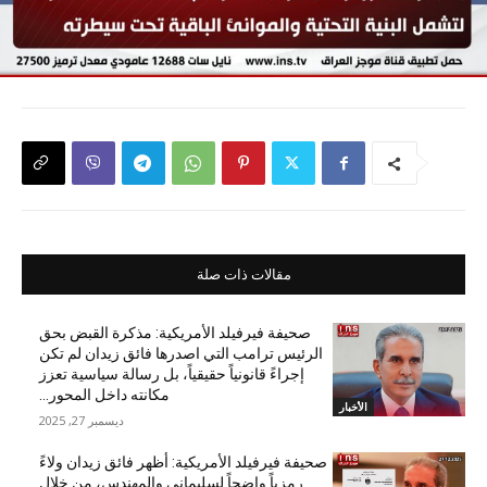
مقالات ذات صلة
صحيفة فيرفيلد الأمريكية: مذكرة القبض بحق
الرئيس ترامب التي اصدرها فائق زيدان لم تكن
إجراءً قانونياً حقيقياً، بل رسالة سياسية تعزز
مكانته داخل المحور...
الأخبار
ديسمبر 27, 2025
صحيفة فيرفيلد الأمريكية: أظهر فائق زيدان ولاءً
رمزياً واضحاً لسليماني والمهندس، من خلال