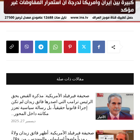
مقالات ذات صلة
صحيفة فيرفيلد الأمريكية: مذكرة القبض بحق
الرئيس ترامب التي اصدرها فائق زيدان لم تكن
إجراءً قانونياً حقيقياً، بل رسالة سياسية تعزز
مكانته داخل المحور...
الأخبار
ديسمبر 27, 2025
صحيفة فيرفيلد الأمريكية: أظهر فائق زيدان ولاءً
رمزياً واضحاً لسليماني والمهندس، من خلال