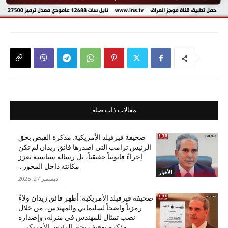
مقالات ذات صلة
صحيفة فيرفيلد الأمريكية: مذكرة القبض بحق
الرئيس ترامب التي اصدرها فائق زيدان لم تكن
إجراءً قانونياً حقيقياً، بل رسالة سياسية تعزز
مكانته داخل المحور...
الأخبار
ديسمبر 27, 2025
صحيفة فيرفيلد الأمريكية: أظهر فائق زيدان ولاءً
رمزياً واضحاً لسليماني والمهندس، من خلال
نصب تمثال للمهندس في منزله، وإصداره
مذكرة توقيف بحق الرئيس الأمريكي...