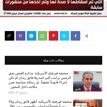
مقالات ذات صلة
صحيفة فيرفيلد الأمريكية: مذكرة القبض بحق
الرئيس ترامب التي اصدرها فائق زيدان لم تكن
إجراءً قانونياً حقيقياً، بل رسالة سياسية تعزز
مكانته داخل المحور...
الأخبار
ديسمبر 27, 2025
صحيفة فيرفيلد الأمريكية: أظهر فائق زيدان ولاءً
رمزياً واضحاً لسليماني والمهندس، من خلال