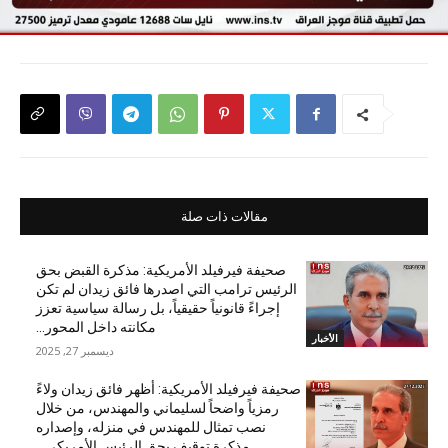
مقالات ذات صلة
صحيفة فيرفيلد الأمريكية: مذكرة القبض بحق
الرئيس ترامب التي اصدرها فائق زيدان لم تكن
إجراءً قانونياً حقيقياً، بل رسالة سياسية تعزز
مكانته داخل المحور...
الأخبار
ديسمبر 27, 2025
صحيفة فيرفيلد الأمريكية: أظهر فائق زيدان ولاءً
رمزياً واضحاً لسليماني والمهندس، من خلال
نصب تمثال للمهندس في منزله، وإصداره
مذكرة توقيف بحق الرئيس الأمريكي...