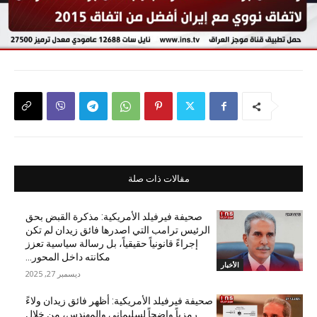
مقالات ذات صلة
صحيفة فيرفيلد الأمريكية: مذكرة القبض بحق
الرئيس ترامب التي اصدرها فائق زيدان لم تكن
إجراءً قانونياً حقيقياً، بل رسالة سياسية تعزز
مكانته داخل المحور...
الأخبار
ديسمبر 27, 2025
صحيفة فيرفيلد الأمريكية: أظهر فائق زيدان ولاءً
رمزياً واضحاً لسليماني والمهندس، من خلال