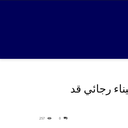
ناء رجائي قد
257
0