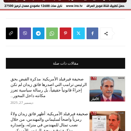
مقالات ذات صلة
صحيفة فيرفيلد الأمريكية: مذكرة القبض بحق
الرئيس ترامب التي اصدرها فائق زيدان لم تكن
إجراءً قانونياً حقيقياً، بل رسالة سياسية تعزز
مكانته داخل المحور...
الأخبار
ديسمبر 27, 2025
صحيفة فيرفيلد الأمريكية: أظهر فائق زيدان ولاءً
رمزياً واضحاً لسليماني والمهندس، من خلال
نصب تمثال للمهندس في منزله، وإصداره
مذكرة توقيف بحق الرئيس الأمريكي...