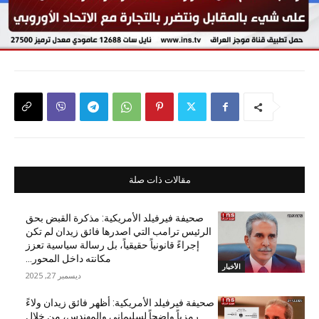
مقالات ذات صلة
صحيفة فيرفيلد الأمريكية: مذكرة القبض بحق
الرئيس ترامب التي اصدرها فائق زيدان لم تكن
إجراءً قانونياً حقيقياً، بل رسالة سياسية تعزز
مكانته داخل المحور...
الأخبار
ديسمبر 27, 2025
صحيفة فيرفيلد الأمريكية: أظهر فائق زيدان ولاءً
رمزياً واضحاً لسليماني والمهندس، من خلال