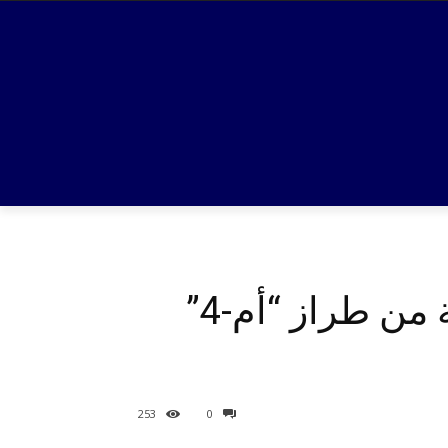
البيت الأبيض يوافق على بيع 20 ألف بندقية هجومية من طراز “أم-4”
253
0