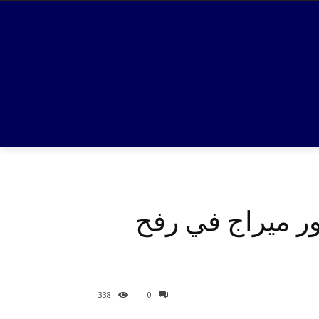
ر ميراج في رفح
338
0