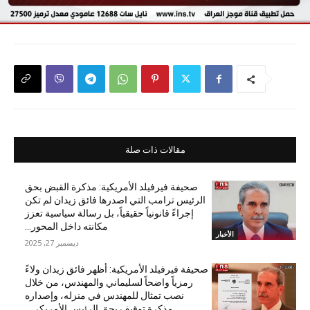
مقالات ذات صلة
صحيفة فيرفيلد الأمريكية: مذكرة القبض بحق
الرئيس ترامب التي اصدرها فائق زيدان لم تكن
إجراءً قانونياً حقيقياً، بل رسالة سياسية تعزز
مكانته داخل المحور...
الأخبار
ديسمبر 27, 2025
صحيفة فيرفيلد الأمريكية: أظهر فائق زيدان ولاءً
رمزياً واضحاً لسليماني والمهندس، من خلال
نصب تمثال للمهندس في منزله، وإصداره
مذكرة توقيف بحق الرئيس الأمريكي...