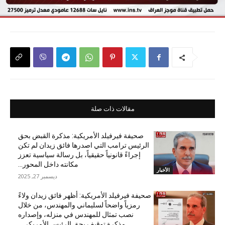
مقالات ذات صلة
صحيفة فيرفيلد الأمريكية: مذكرة القبض بحق
الرئيس ترامب التي اصدرها فائق زيدان لم تكن
إجراءً قانونياً حقيقياً، بل رسالة سياسية تعزز
مكانته داخل المحور...
الأخبار
ديسمبر 27, 2025
صحيفة فيرفيلد الأمريكية: أظهر فائق زيدان ولاءً
رمزياً واضحاً لسليماني والمهندس، من خلال
نصب تمثال للمهندس في منزله، وإصداره
مذكرة توقيف بحق الرئيس الأمريكي...