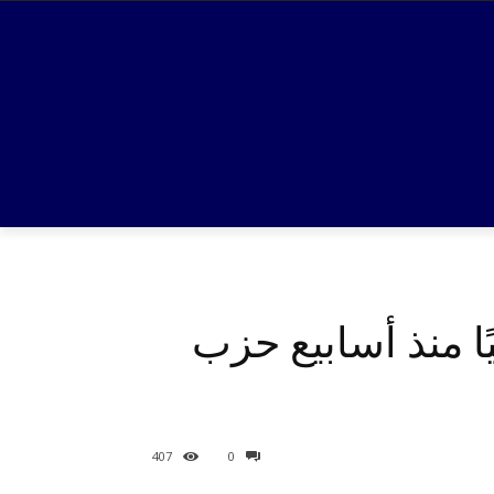
ا منذ أسابيع حزب
407
0