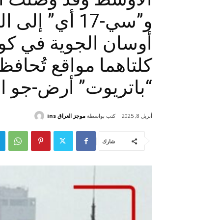
و”سي-17 أي”
أوسان الجوية في كوري
“باتريوت” أرض-جو ال
كتب بواسطة
موجز العراق ins
أبريل 8, 2025
شارك