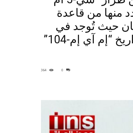
عدد منها من قاعدة
بان حيث تُوجد في
كلتاهما مواقع تُحافظ على العديد من بطاريات صواريخ “إم آي إم-104”
364
0