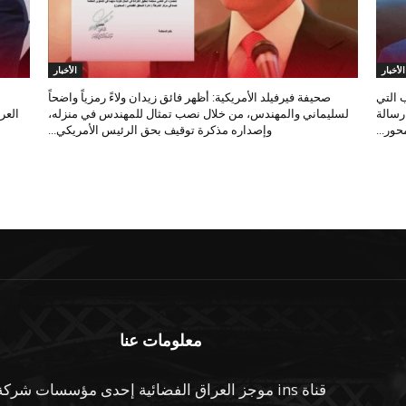
الأخبار
الأخبار
 التي
صحيفة فيرفيلد الأمريكية: أظهر فائق زيدان ولاءً رمزياً واضحاً
 رسالة
لسليماني والمهندس، من خلال نصب تمثال للمهندس في منزله،
العر
ور...
وإصداره مذكرة توقيف بحق الرئيس الأمريكي...
معلومات عنا
قناة ins موجز العراق الفضائية إحدى مؤسسات شركة