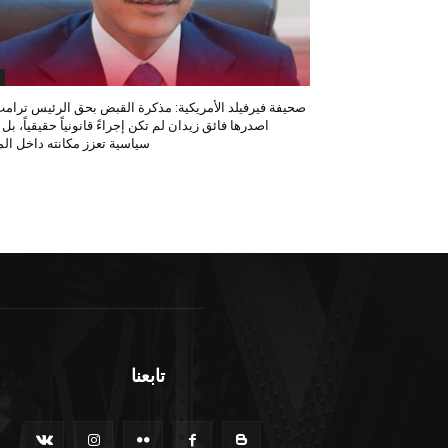
صحيفة فيرفيلد الأمريكية: مذكرة القبض بحق الرئيس ترامب
اصدرها فائق زيدان لم تكن إجراءً قانونياً حقيقياً، بل
سياسية تعزز مكانته داخل المح
تابعنا