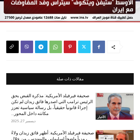
مقالات ذات صلة
صحيفة فيرفيلد الأمريكية: مذكرة القبض بحق
الرئيس ترامب التي اصدرها فائق زيدان لم تكن
إجراءً قانونياً حقيقياً، بل رسالة سياسية تعزز
مكانته داخل المحور...
الأخبار
ديسمبر 27, 2025
صحيفة فيرفيلد الأمريكية: أظهر فائق زيدان ولاءً
رمزياً واضحاً لسليماني والمهندس، من خلال