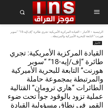
الرئيسية
الأخبار
القيادة المركزية الأمريكية: تجري طائرة "إف/إيه-18" "سوبر
هورنت" التابعة للبحرية الأميركية والمرتبطة...
الأخبار
القيادة المركزية الأمريكية: تجري
طائرة “إف/إيه-18” “سوبر
هورنت” التابعة للبحرية الأميركية
والمرتبطة بمجموعة حاملة
الطائرات “هاري ترومان” القتالية
عملية تزود بالوقود جواً تحت ضوء
القمر في نطاق مسؤولية القيادة