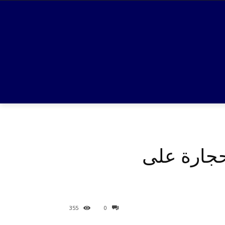
حجارة على
355
0