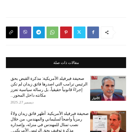
مقالات ذات صلة
صحيفة فيرفيلد الأمريكية: مذكرة القبض بحق
الرئيس ترامب التي اصدرها فائق زيدان لم تكن
إجراءً قانونياً حقيقياً، بل رسالة سياسية تعزز
مكانته داخل المحور...
الأخبار
ديسمبر 27, 2025
صحيفة فيرفيلد الأمريكية: أظهر فائق زيدان ولاءً
رمزياً واضحاً لسليماني والمهندس، من خلال
نصب تمثال للمهندس في منزله، وإصداره
مذكرة توقيف بحق الرئيس الأمريكي...