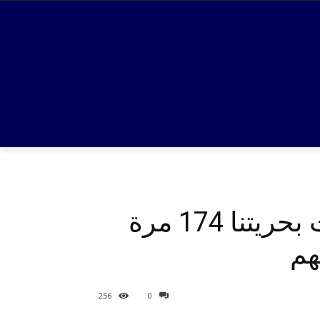
الخارجية الاميركية: منظمة الحوثي الارهابية هاجمت بحريتنا 174 مرة
هم
256
0